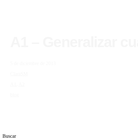
A1 – Generalizar 
5 de diciembre de 2013
ClaraSM
A1
,
A2
blog
Buscar