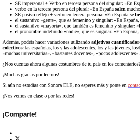
SE impersonal + Verbo en tercera persona del singular:
«
En Es
verbo en la tercera persona del plural:
«
En España
salen
much
SE pasivo reflejo + verbo en tercera persona:
«
En España
se b
el sustantivo
«
gente
», que es femenino y singular
:
«
En España
el sustantivo
«
mayoría
», que también es femenino y singular
:
«
el pronombre indefinido
«
nadie
»
, que es singular:
«
En España,
Además, podéis hacer variaciones utilizando
adjetivos cuantificador
colectivos
: las españolas, los y las adolescentes, los y las jóvenes, lo
«
muchas universitarias
»
,
«
bastantes docentes
»
,
«
pocos adolescentes
»
.
¿Nos cuentas ahora algunas costumbres de tu país en los comentarios
¡Muchas gracias por leernos!
Si aún no estudias con Sonora ELE, no esperes más y ponte en
conta
¡Nos vemos en clase o por las redes!
¡Comparte!