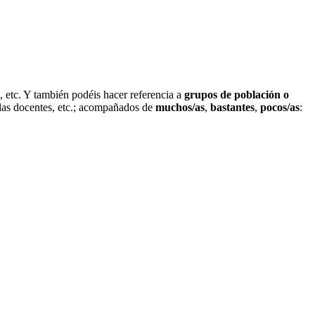
, etc. Y también podéis hacer referencia a
grupos de población o
s y las docentes, etc.; acompañados de
muchos/as
,
bastantes
,
pocos/as
: