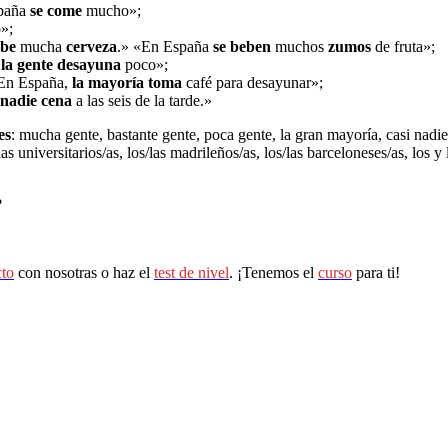
paña
se come
mucho
»;
o
»;
ebe
mucha
cerveza
.
»
«
En España
se beben
muchos
zumos
de fruta
»
;
,
la gente desayuna
poco
»
;
En España,
la mayoría toma
café para desayunar
»
;
nadie cena
a las seis de la tarde.
»
es
: mucha gente, bastante gente, poca gente, la gran mayoría, casi nadie
s/las universitarios/as, los/las madrileños/as, los/las barceloneses/as, lo
?
cto
con nosotras o haz el
test de nivel
. ¡Tenemos el
curso
para ti!