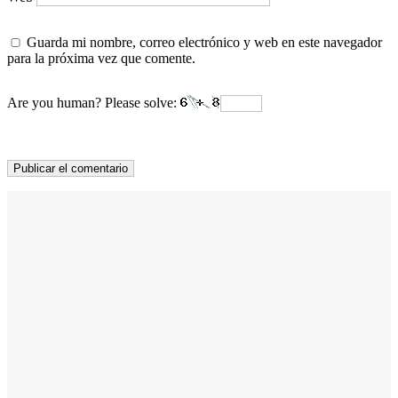
Guarda mi nombre, correo electrónico y web en este navegador
para la próxima vez que comente.
Are you human? Please solve:
Sonora ELE
Escuela online
Profesoras
Cursos
Precios
Blog
Comunidad
Newsletter
Test de Nivel