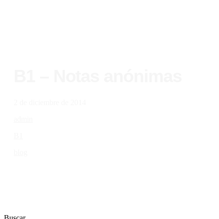
B1 – Notas anónimas
2 de diciembre de 2014
admin
B1
blog
Buscar